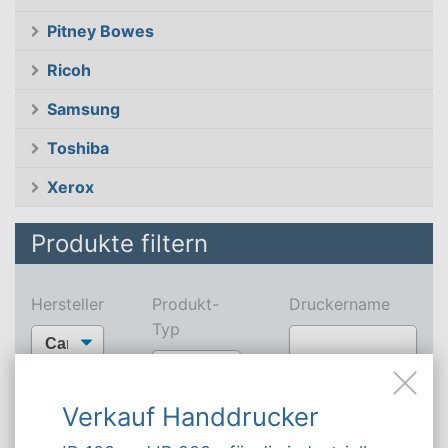
Pitney Bowes
Ricoh
Samsung
Toshiba
Xerox
Produkte filtern
Hersteller
Produkt-
Druckername
Typ
Type 2 or more
characters for
FILTERN
FILTER ZURÜCKSETZEN
Verkauf Handdrucker
results.