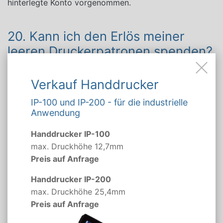
hinterlegte Konto vorgenommen.
20. Kann ich den Erlös meiner
leeren Druckerpatronen spenden?
Ja
, Sie haben die Möglichkeit, den Erlös Ihrer leeren
Druckerpatronen zu spenden. Cartridge-Space bietet
Verkauf Handdrucker
hierfür eine spezielle Option an, bei denen der
IP-100 und IP-200 - für die industrielle
Gegenwert des verwertbaren Leerguts direkt an die
Anwendung
EKK Jena
weitergeleitet wird.
Handdrucker IP-100
max. Druckhöhe 12,7mm
21. An welche Organisationen
Preis auf Anfrage
gehen die Spenden?
Handdrucker IP-200
Die Spenden gehen an die
Elterninitiative für
max. Druckhöhe 25,4mm
krebskranke Kinder Jena e.V.
mit der wir seit 2007
Preis auf Anfrage
zusammenarbeiten
.
Genaue Informationen zu aktuell
unterstützten Projekten finden Sie direkt im Bereich