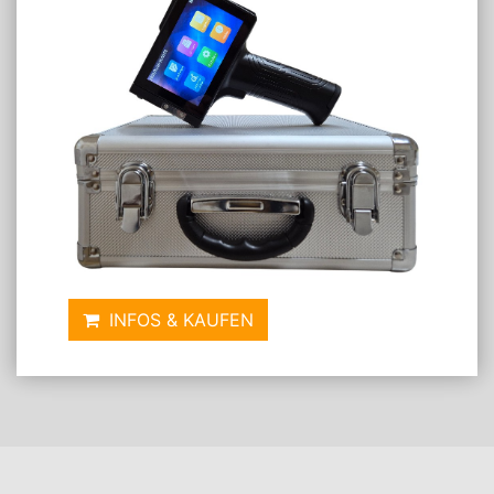
Druckerpatronen spenden
auf der Website.
22. Erhalte ich eine Gutschrift oder
eine Überweisung?
Sie erhalten zunächst eine detaillierte
Gutschrift
per
E-Mail über die geprüften und angekauften Mengen.
Der entsprechende Betrag wird Ihnen anschließend
direkt per
Überweisung
ausgezahlt.
INFOS & KAUFEN
Nach oben