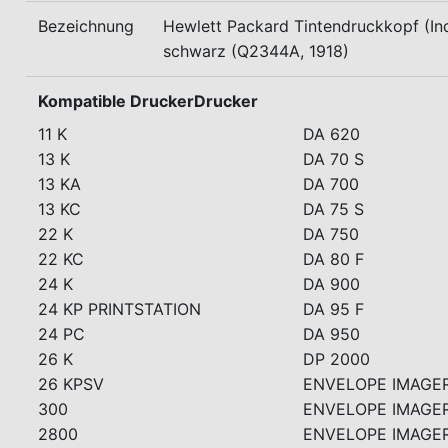
Bezeichnung
Hewlett Packard Tintendruckkopf (Ind
schwarz (Q2344A, 1918)
Kompatible DruckerDrucker
11 K
DA 620
13 K
DA 70 S
13 KA
DA 700
13 KC
DA 75 S
22 K
DA 750
22 KC
DA 80 F
24 K
DA 900
24 KP PRINTSTATION
DA 95 F
24 PC
DA 950
26 K
DP 2000
26 KPSV
ENVELOPE IMAGER
300
ENVELOPE IMAGER 
2800
ENVELOPE IMAGER 