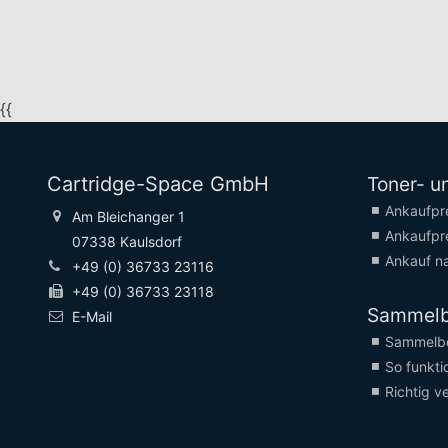
{{
Cartridge-Space GmbH
Toner- u
Ankaufpr
Am Bleichanger 1
Ankaufpr
07338 Kaulsdorf
Ankauf na
+49 (0) 36733 23116
+49 (0) 36733 23118
Sammel
E-Mail
Sammelbo
So funktio
Richtig v