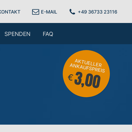
KONTAKT
E-MAIL
+49 36733 23116
SPENDEN
FAQ
AKTU
KAU
ELLER AN
FSPREIS
3,00
€