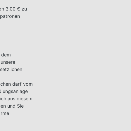
on 3,00 € zu
enpatronen
h dem
 unsere
setzlichen
schen darf vom
ndlungsanlage
ich aus diesem
en und Sie
orme