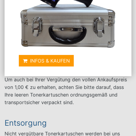
Derzeit kaufen wir Ihre leeren Brother
Tonerkartuschen TN-3610 zu einem Preis von 1,00 €
an.
Im Ankauf werden nur originale und nicht beschädigte
Artikel vergütet. Die Ankaufspreise für leere
Tonerkartuschen, auch der TN-3610, richten sich
immer nach der jeweiligen Marktsituation und werden
INFOS & KAUFEN
von uns monatlich angepasst.
Um auch bei Ihrer Vergütung den vollen Ankaufspreis
von 1,00 € zu erhalten, achten Sie bitte darauf, dass
Ihre leeren Tonerkartuschen ordnungsgemäß und
transportsicher verpackt sind.
Entsorgung
Nicht vergütbare Tonerkartuschen werden bei uns